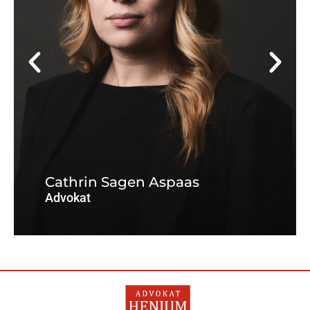
Advokat
cathrin@advokathenjum.no
Cathrin Sagen Aspaas
+47 97581740
Advokat
Les mer